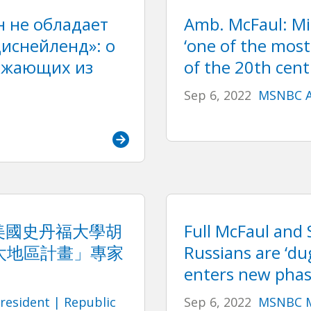
н не обладает
Amb. McFaul: Mi
иснейленд»: о
‘one of the most
зжающих из
of the 20th cent
Sep 6, 2022
MSNBC A
接見美國史丹福大學胡
Full McFaul and 
太地區計畫」專家
Russians are ‘du
enters new pha
President | Republic
Sep 6, 2022
MSNBC M