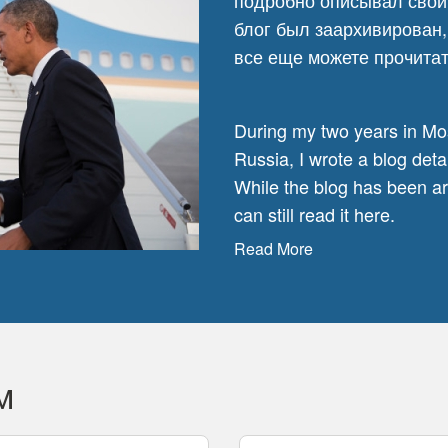
подробно описывал свои
блог был заархивирован,
все еще можете прочита
During my two years in M
Russia, I wrote a blog deta
While the blog has been ar
can still read it
here
.
Read More
м