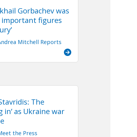
khail Gorbachev was
 important figures
ury’
ndrea Mitchell Reports
Stavridis: The
g in’ as Ukraine war
se
eet the Press