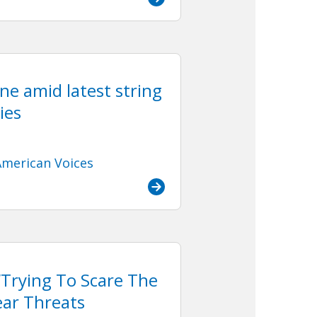
ine amid latest string
ies
merican Voices
 ‘Trying To Scare The
ear Threats