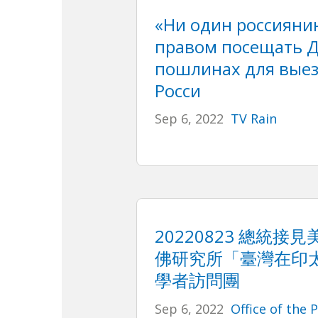
«Ни один россияни
правом посещать Д
пошлинах для вые
Росси
Sep 6, 2022
TV Rain
20220823 總統
佛研究所「臺灣在印
學者訪問團
Sep 6, 2022
Office of the 