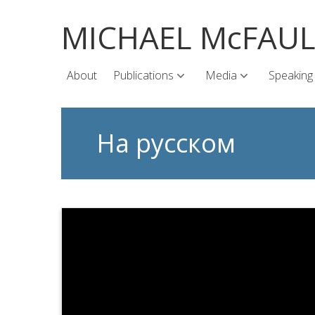
MICHAEL McFAU
About
Publications
Media
Speaking
На русском