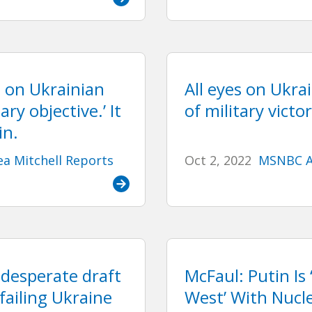
s on Ukrainian
All eyes on Ukra
ary objective.’ It
of military victor
in.
a Mitchell Reports
Oct 2, 2022
MSNBC A
 desperate draft
McFaul: Putin Is
failing Ukraine
West’ With Nucl