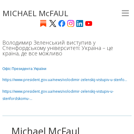
≡
Skip
MICHAEL McFAUL
to
main
content
Володимир Зеленський виступив у
Стенфордському університеті: Україна – це
країна, де все можливо
Офіс Президента України
https://www.president.gov.ua/news/volodimir-zelenskij-vistupiv-u-stenfo…
https://www.president.gov.ua/news/volodimir-zelenskij-vistupiv-u-
stenfordskomu-…
Michael McFaul